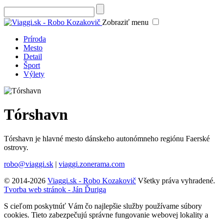
Zobraziť menu
Príroda
Mesto
Detail
Šport
Výlety
Tórshavn
Tórshavn je hlavné mesto dánskeho autonómneho regiónu Faerské
ostrovy
.
robo@viaggi.sk
|
viaggi.zonerama.com
© 2014-2026
Viaggi.sk - Robo Kozakovič
Všetky práva vyhradené.
Tvorba web stránok - Ján Ďuriga
S cieľom poskytnúť Vám čo najlepšie služby používame súbory
cookies. Tieto zabezpečujú správne fungovanie webovej lokality a